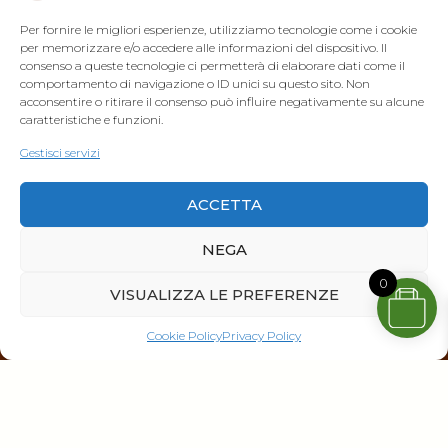
Termini e Condizioni
Per fornire le migliori esperienze, utilizziamo tecnologie come i cookie
per memorizzare e/o accedere alle informazioni del dispositivo. Il
Note legali dei Buoni Sconto
consenso a queste tecnologie ci permetterà di elaborare dati come il
Resi e Recesso
comportamento di navigazione o ID unici su questo sito. Non
acconsentire o ritirare il consenso può influire negativamente su alcune
caratteristiche e funzioni.
Gestisci servizi
ACCETTA
NEGA
0
VISUALIZZA LE PREFERENZE
Cookie Policy
Privacy Policy
Privacy Policy
|
Cookie Policy
© Copyright 2026 Metodo DS