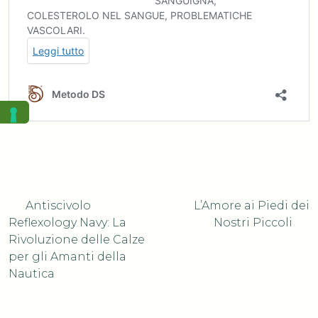
Navigazione
Previous
Next
Antiscivolo
L’Amore ai Piedi dei
post:
post:
Reflexology Navy: La
Nostri Piccoli
Rivoluzione delle Calze
articoli
per gli Amanti della
Nautica