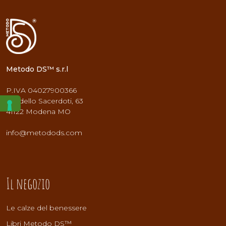
Metodo DS™ s.r.l
P.IVA 04027900366
Stradello Sacerdoti, 63
41122 Modena MO
info@metodods.com
Il negozio
Le calze del benessere
Libri Metodo DS™