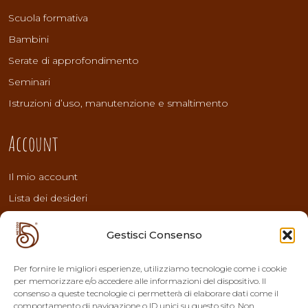
Scuola formativa
Bambini
Serate di approfondimento
Seminari
Istruzioni d’uso, manutenzione e smaltimento
Account
Il mio account
Lista dei desideri
Pagamento
Gestisci Consenso
Carrello
Termini e Condizioni
Per fornire le migliori esperienze, utilizziamo tecnologie come i cookie
per memorizzare e/o accedere alle informazioni del dispositivo. Il
Note legali dei Buoni Sconto
consenso a queste tecnologie ci permetterà di elaborare dati come il
Resi e Recesso
comportamento di navigazione o ID unici su questo sito. Non