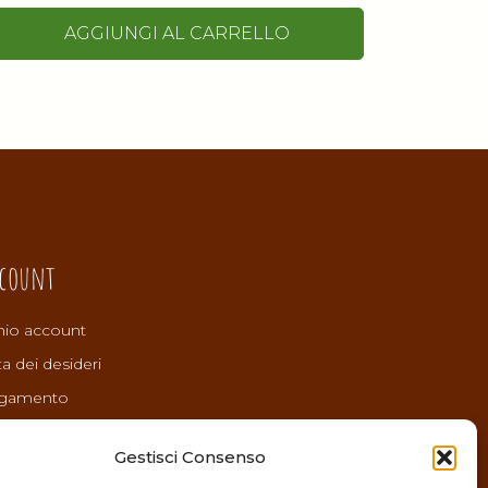
AGGIUNGI AL CARRELLO
count
mio account
ta dei desideri
gamento
rello
Gestisci Consenso
mini e Condizioni