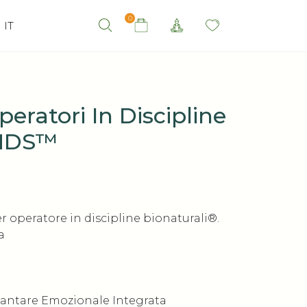
0
IT
eratori In Discipline
 MDS™
 operatore in discipline bionaturali
®
.
a
Plantare Emozionale Integrata