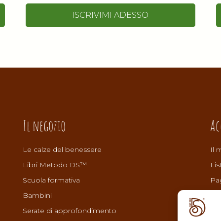
ISCRIVIMI ADESSO
Il negozio
Ac
Le calze del benessere
Il 
Libri Metodo DS™
Lis
Scuola formativa
Pa
Bambini
Car
Serate di approfondimento
Ter